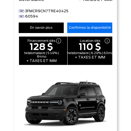
3FMCR9CN7TRE40425
60594
En savoir plus
Confirmez la disponibilité
Financement dès
Location dès
128 $
110 $
hebdomadaire | 5.49% |
hebdomadaire | 6.29% | 60mo
84mo
+ TAXES ET IMM
+ TAXES ET IMM