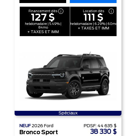
Financement dès
Location dès
127 $
111 $
hebdomadaire | 5.49% |
hebdomadaire | 6.29% | 60mo
84mo
+ TAXES ET IMM
+ TAXES ET IMM
Spéciaux
NEUF
2026
Ford
PDSF:
44 635 $
38 330 $
Bronco Sport