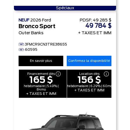
Spéciaux
NEUF
2026
Ford
PDSF:
49 285 $
49 784 $
Bronco Sport
Outer Banks
+ TAXES ET IMM
3FMCR9CN3TRE38655
60595
En savoir plus
Confirmez la disponibilité
Financement dès
Location dès
165 $
156 $
hebdomadaire | 5.49% |
hebdomadaire | 6.29% | 60mo
84mo
+ TAXES ET IMM
+ TAXES ET IMM