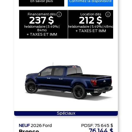
En savoir plus
Confirmez la disponibilité
Financement dès
Location dès
237 $
212 $
hebdomadaire | 3.49% |
hebdomadaire | 5.49% | 48mo
84mo
+ TAXES ET IMM
+ TAXES ET IMM
Spéciaux
NEUF
2026
Ford
PDSF:
75 645 $
76 144 $