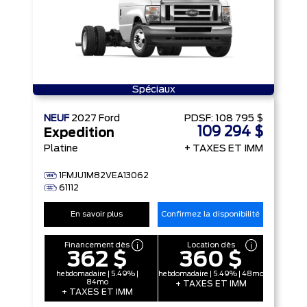
Spéciaux
NEUF
2027
Ford
PDSF:
108 795 $
109 294 $
Expedition
Platine
+ TAXES ET IMM
1FMJU1M82VEA13062
61112
En savoir plus
Confirmez la disponibilité
Financement dès
Location dès
362 $
360 $
hebdomadaire | 5.49% |
hebdomadaire | 5.49% | 48mo
84mo
+ TAXES ET IMM
+ TAXES ET IMM