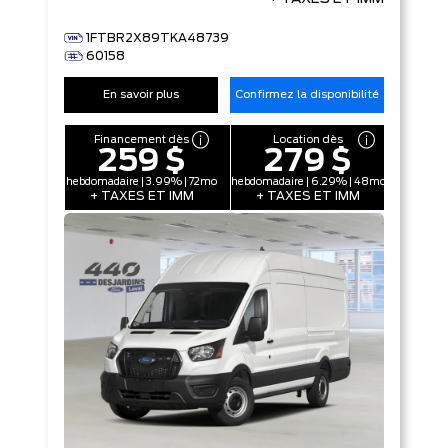
1FTBR2X89TKA48739
60158
En savoir plus
Confirmez la disponibilité
Financement dès
Location dès
259 $
279 $
hebdomadaire | 3.99% | 72mo
hebdomadaire | 6.29% | 48mo
+ TAXES ET IMM
+ TAXES ET IMM