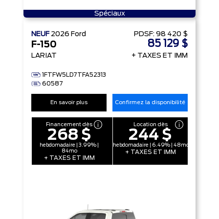
Spéciaux
NEUF
2026
Ford
PDSF:
98 420 $
85 129 $
F-150
LARIAT
+ TAXES ET IMM
1FTFW5LD7TFA52313
60587
En savoir plus
Confirmez la disponibilité
Financement dès
Location dès
268 $
244 $
hebdomadaire | 3.99% |
hebdomadaire | 6.49% | 48mo
84mo
+ TAXES ET IMM
+ TAXES ET IMM