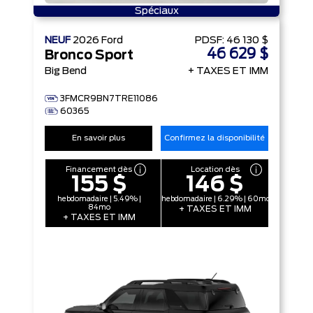
Spéciaux
NEUF
2026
Ford
PDSF:
46 130 $
46 629 $
Bronco Sport
Big Bend
+ TAXES ET IMM
3FMCR9BN7TRE11086
60365
En savoir plus
Confirmez la disponibilité
Financement dès
Location dès
155 $
146 $
hebdomadaire | 5.49% |
hebdomadaire | 6.29% | 60mo
84mo
+ TAXES ET IMM
+ TAXES ET IMM