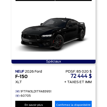
Spéciaux
NEUF
2026
Ford
PDSF:
85 020 $
72 444 $
F-150
XLT
+ TAXES ET IMM
1FTFW3LD1TFA83951
60705
En savoir plus
Confirmez la disponibilité