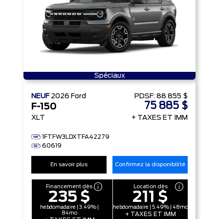
Spéciaux
NEUF
2026
Ford
PDSF:
88 855 $
75 885 $
F-150
XLT
+ TAXES ET IMM
1FTFW3LDXTFA42279
60619
En savoir plus
Confirmez la disponibilité
Financement dès
Location dès
235 $
211 $
hebdomadaire | 3.49% |
hebdomadaire | 5.49% | 48mo
84mo
+ TAXES ET IMM