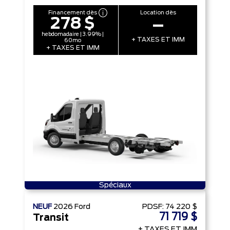
Financement dès
Location dès
278 $
–
hebdomadaire | 3.99% |
+ TAXES ET IMM
60mo
+ TAXES ET IMM
Spéciaux
NEUF
2026
Ford
PDSF:
74 220 $
71 719 $
Transit
+ TAXES ET IMM