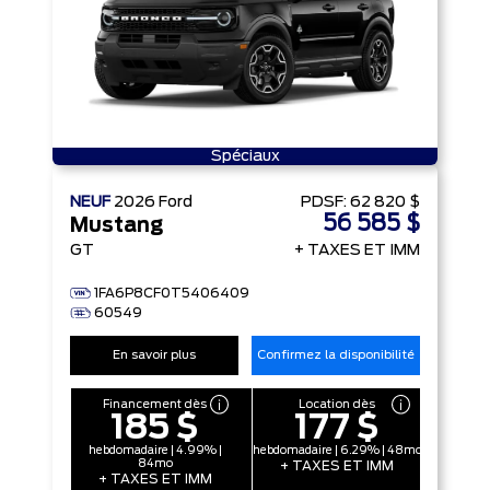
Spéciaux
NEUF
2026
Ford
PDSF:
62 820 $
56 585 $
Mustang
GT
+ TAXES ET IMM
1FA6P8CF0T5406409
60549
En savoir plus
Confirmez la disponibilité
Financement dès
Location dès
185 $
177 $
hebdomadaire | 4.99% |
hebdomadaire | 6.29% | 48mo
84mo
+ TAXES ET IMM
+ TAXES ET IMM