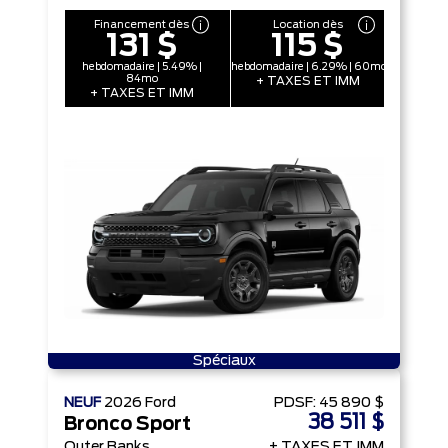
Financement dès
Location dès
131 $
115 $
hebdomadaire | 5.49% |
hebdomadaire | 6.29% | 60mo
84mo
+ TAXES ET IMM
+ TAXES ET IMM
Spéciaux
NEUF
2026
Ford
PDSF:
45 890 $
38 511 $
Bronco Sport
Outer Banks
+ TAXES ET IMM