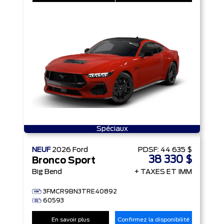
Spéciaux
NEUF
2026
Ford
PDSF:
44 635 $
38 330 $
Bronco Sport
Big Bend
+ TAXES ET IMM
3FMCR9BN3TRE40892
60593
En savoir plus
Confirmez la disponibilité