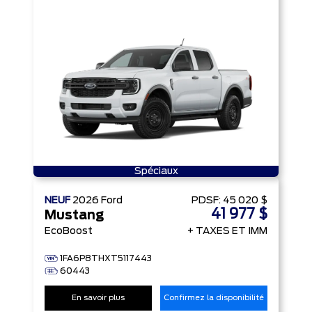
Spéciaux
NEUF
2026
Ford
PDSF:
45 020 $
41 977 $
Mustang
EcoBoost
+ TAXES ET IMM
1FA6P8THXT5117443
60443
En savoir plus
Confirmez la disponibilité