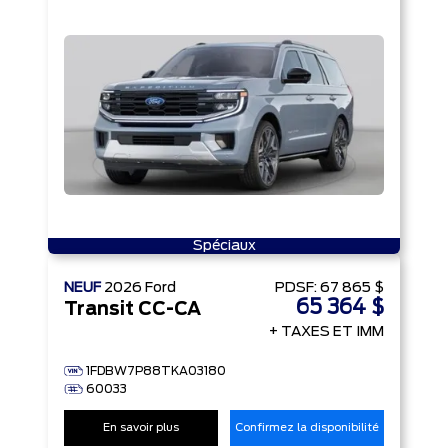
Spéciaux
NEUF
2026
Ford
PDSF:
67 865 $
65 364 $
Transit CC-CA
+ TAXES ET IMM
1FDBW7P88TKA03180
60033
En savoir plus
Confirmez la disponibilité