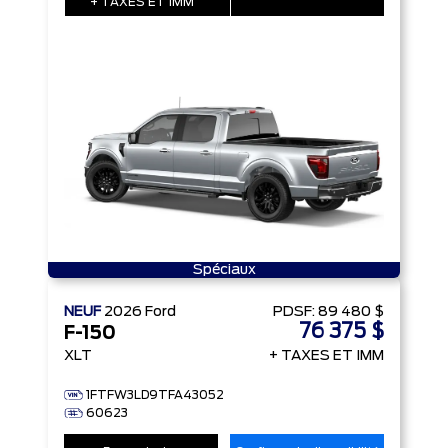
+ TAXES ET IMM
Spéciaux
NEUF
2026
Ford
PDSF:
89 480 $
76 375 $
F-150
XLT
+ TAXES ET IMM
1FTFW3LD9TFA43052
60623