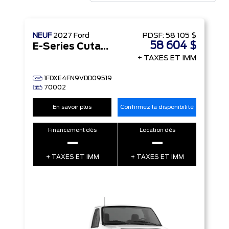
NEUF
2027
Ford
PDSF:
58 105 $
58 604 $
E-Series Cutaway
+ TAXES ET IMM
1FDXE4FN9VDD09519
70002
En savoir plus
Confirmez la disponibilité
Financement dès
Location dès
–
–
+ TAXES ET IMM
+ TAXES ET IMM