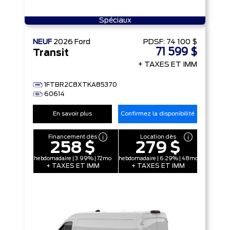
Spéciaux
NEUF
2026
Ford
PDSF:
74 100 $
71 599 $
Transit
+ TAXES ET IMM
1FTBR2C8XTKA85370
60614
En savoir plus
Confirmez la disponibilité
Financement dès
Location dès
258 $
279 $
hebdomadaire | 3.99% | 72mo
hebdomadaire | 6.29% | 48mo
+ TAXES ET IMM
+ TAXES ET IMM