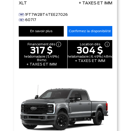
XLT
+ TAXES ET IMM
1FT7W2BT4TEE27026
60717
En savoir plus
Confirmez la disponibilité
Financement dès
Location dès
317 $
304 $
hebdomadaire | 5.49% |
hebdomadaire | 6.49% | 48mo
84mo
+ TAXES ET IMM
+ TAXES ET IMM