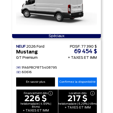
Spéciaux
NEUF
2026
Ford
PDSF:
77 390 $
69 454 $
Mustang
GT Premium
+ TAXES ET IMM
1FA6P8CF8T5408795
60616
En savoir plus
Confirmez la disponibilité
Financement dès
Location dès
226 $
217 $
hebdomadaire | 4.99% |
hebdomadaire | 6.29% | 48mo
84mo
+ TAXES ET IMM
+ TAXES ET IMM