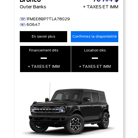
Bronco
Outer Banks
+ TAXES ET IMM
1FMEE8BP7TLA78029
60647
En savoir plus
Confirmez la disponibilité
Financement dès
Location dès
–
–
+ TAXES ET IMM
+ TAXES ET IMM