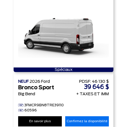
Spéciaux
NEUF
2026
Ford
PDSF:
46 130 $
39 646 $
Bronco Sport
Big Bend
+ TAXES ET IMM
3FMCR9BN8TRE39110
60596
En savoir plus
Confirmez la disponibilité