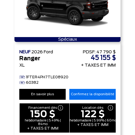
Spéciaux
NEUF
2026
Ford
PDSF:
47 790 $
45 155 $
Ranger
XL
+ TAXES ET IMM
1FTER4PH7TLE08920
60382
En savoir plus
Confirmez la disponibilité
Financement dès
Location dès
150 $
122 $
hebdomadaire | 5.49% |
hebdomadaire | 5.99% | 60mo
84mo
+ TAXES ET IMM
+ TAXES ET IMM