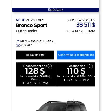
Spéciaux
NEUF
2026
Ford
PDSF:
45 890 $
38 511 $
Bronco Sport
Outer Banks
+ TAXES ET IMM
3FMCR9CN9TRE38711
60597
En savoir plus
Confirmez la disponibilité
Financement dès
Location dès
128 $
110 $
hebdomadaire | 5.49% |
hebdomadaire | 6.29% | 60mo
84mo
+ TAXES ET IMM
+ TAXES ET IMM