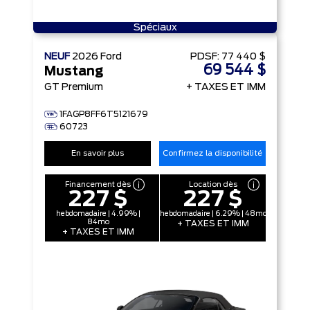
Spéciaux
NEUF
2026
Ford
PDSF:
77 440 $
69 544 $
Mustang
GT Premium
+ TAXES ET IMM
1FAGP8FF6T5121679
60723
En savoir plus
Confirmez la disponibilité
Financement dès
Location dès
227 $
227 $
hebdomadaire | 4.99% |
hebdomadaire | 6.29% | 48mo
84mo
+ TAXES ET IMM
+ TAXES ET IMM