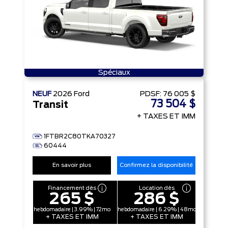
Spéciaux
NEUF
2026
Ford
PDSF:
76 005 $
73 504 $
Transit
+ TAXES ET IMM
1FTBR2C80TKA70327
60444
En savoir plus
Confirmez la disponibilité
Financement dès
Location dès
265 $
286 $
hebdomadaire | 3.99% | 72mo
hebdomadaire | 6.29% | 48mo
+ TAXES ET IMM
+ TAXES ET IMM