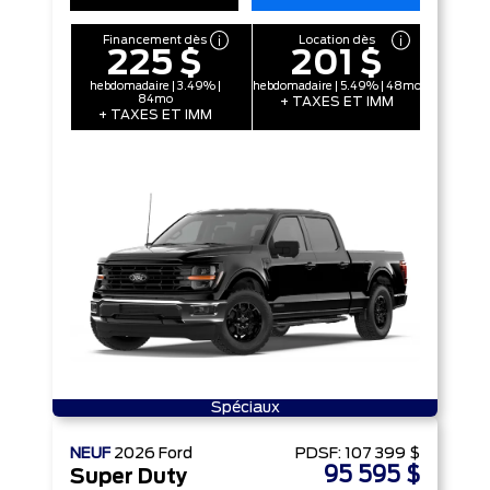
Financement dès
Location dès
225 $
201 $
hebdomadaire | 3.49% |
hebdomadaire | 5.49% | 48mo
84mo
+ TAXES ET IMM
+ TAXES ET IMM
Spéciaux
NEUF
2026
Ford
PDSF:
107 399 $
95 595 $
Super Duty