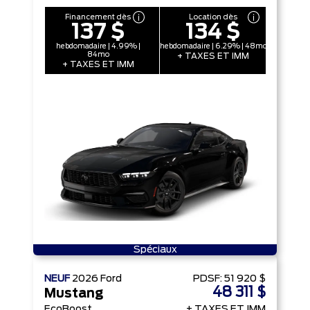
Financement dès
Location dès
137 $
134 $
hebdomadaire | 4.99% |
hebdomadaire | 6.29% | 48mo
84mo
+ TAXES ET IMM
+ TAXES ET IMM
Spéciaux
NEUF
2026
Ford
PDSF:
51 920 $
48 311 $
Mustang
EcoBoost
+ TAXES ET IMM