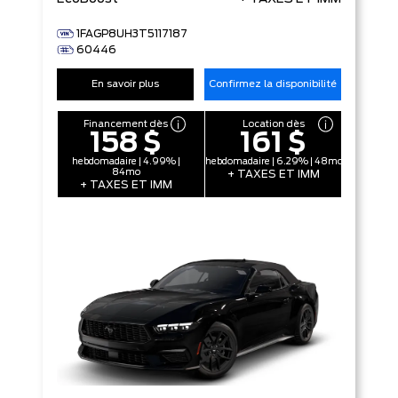
1FAGP8UH3T5117187
60446
En savoir plus
Confirmez la disponibilité
Financement dès
Location dès
158 $
161 $
hebdomadaire | 4.99% |
hebdomadaire | 6.29% | 48mo
84mo
+ TAXES ET IMM
+ TAXES ET IMM