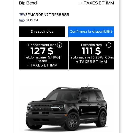
Big Bend
+ TAXES ET IMM
3FMCR9BN7TRE38885
60539
En savoir plus
Confirmez la disponibilité
Financement dès
Location dès
127 $
111 $
hebdomadaire | 5.49% |
hebdomadaire | 6.29% | 60mo
84mo
+ TAXES ET IMM
+ TAXES ET IMM