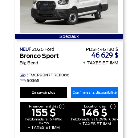
Spéciaux
NEUF
2026
Ford
PDSF:
46 130 $
46 629 $
Bronco Sport
Big Bend
+ TAXES ET IMM
3FMCR9BN7TRE11086
60365
En savoir plus
Confirmez la disponibilité
Financement dès
Location dès
155 $
146 $
hebdomadaire | 5.49% |
hebdomadaire | 6.29% | 60mo
84mo
+ TAXES ET IMM
+ TAXES ET IMM