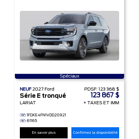
Spéciaux
NEUF
2027
Ford
PDSF:
123 368 $
123 867 $
Série E tronqué
LARIAT
+ TAXES ET IMM
1FDXE4FN1VDD20921
61165
En savoir plus
Confirmez la disponibilité