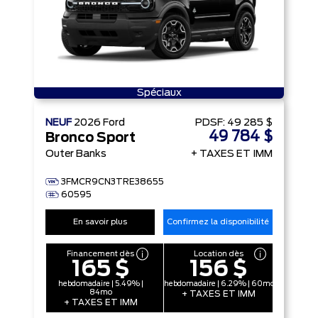
Spéciaux
NEUF
2026
Ford
PDSF:
49 285 $
49 784 $
Bronco Sport
Outer Banks
+ TAXES ET IMM
3FMCR9CN3TRE38655
60595
En savoir plus
Confirmez la disponibilité
Financement dès
Location dès
165 $
156 $
hebdomadaire | 5.49% |
hebdomadaire | 6.29% | 60mo
84mo
+ TAXES ET IMM
+ TAXES ET IMM