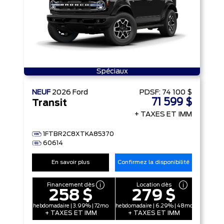
Spéciaux
NEUF
2026
Ford
PDSF:
74 100 $
71 599 $
Transit
+ TAXES ET IMM
1FTBR2C8XTKA85370
60614
En savoir plus
Confirmez la disponibilité
Financement dès
Location dès
258 $
279 $
hebdomadaire | 3.99% | 72mo
hebdomadaire | 6.29% | 48mo
+ TAXES ET IMM
+ TAXES ET IMM