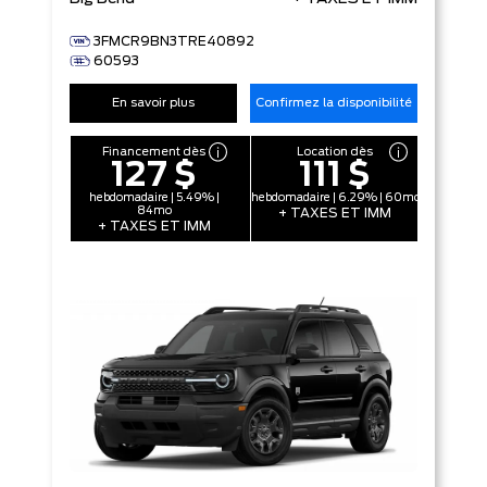
3FMCR9BN3TRE40892
60593
En savoir plus
Confirmez la disponibilité
Financement dès
Location dès
127 $
111 $
hebdomadaire | 5.49% |
hebdomadaire | 6.29% | 60mo
84mo
+ TAXES ET IMM
+ TAXES ET IMM