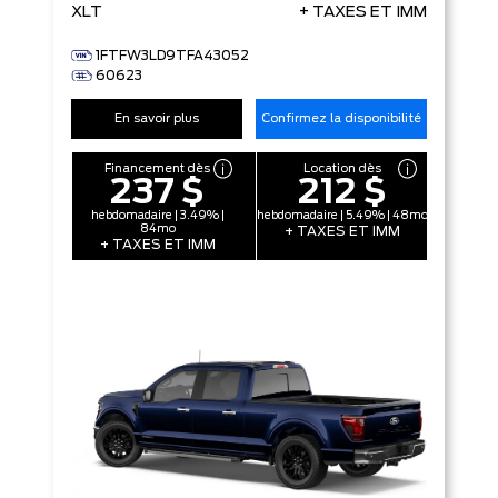
XLT
+ TAXES ET IMM
1FTFW3LD9TFA43052
60623
En savoir plus
Confirmez la disponibilité
Financement dès
Location dès
237 $
212 $
hebdomadaire | 3.49% |
hebdomadaire | 5.49% | 48mo
84mo
+ TAXES ET IMM
+ TAXES ET IMM