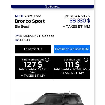
Spéciaux
NEUF
2026
Ford
PDSF:
44 635 $
38 330 $
Bronco Sport
Big Bend
+ TAXES ET IMM
3FMCR9BN7TRE38885
60539
En savoir plus
Confirmez la disponibilité
Financement dès
Location dès
127 $
111 $
hebdomadaire | 5.49% |
hebdomadaire | 6.29% | 60mo
84mo
+ TAXES ET IMM
+ TAXES ET IMM