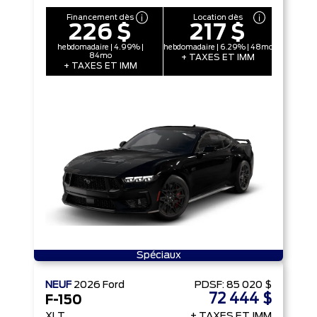
Financement dès
Location dès
226 $
217 $
hebdomadaire | 4.99% |
hebdomadaire | 6.29% | 48mo
84mo
+ TAXES ET IMM
+ TAXES ET IMM
Spéciaux
NEUF
2026
Ford
PDSF:
85 020 $
72 444 $
F-150
XLT
+ TAXES ET IMM