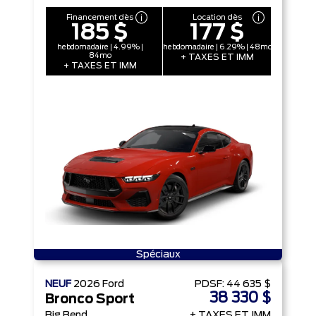
Financement dès
Location dès
185 $
177 $
hebdomadaire | 4.99% |
hebdomadaire | 6.29% | 48mo
84mo
+ TAXES ET IMM
+ TAXES ET IMM
Spéciaux
NEUF
2026
Ford
PDSF:
44 635 $
38 330 $
Bronco Sport
Big Bend
+ TAXES ET IMM