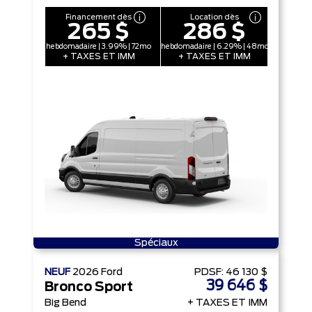
Financement dès
Location dès
265 $
286 $
hebdomadaire | 3.99% | 72mo
hebdomadaire | 6.29% | 48mo
+ TAXES ET IMM
+ TAXES ET IMM
Spéciaux
NEUF
2026
Ford
PDSF:
46 130 $
39 646 $
Bronco Sport
Big Bend
+ TAXES ET IMM