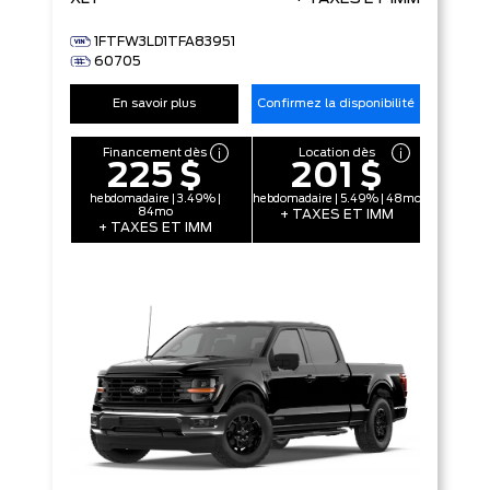
1FTFW3LD1TFA83951
60705
En savoir plus
Confirmez la disponibilité
Financement dès
Location dès
225 $
201 $
hebdomadaire | 3.49% |
hebdomadaire | 5.49% | 48mo
84mo
+ TAXES ET IMM
+ TAXES ET IMM