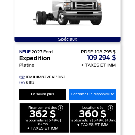
Spéciaux
NEUF
2027
Ford
PDSF:
108 795 $
109 294 $
Expedition
Platine
+ TAXES ET IMM
1FMJU1M82VEA13062
61112
En savoir plus
Confirmez la disponibilité
Financement dès
Location dès
362 $
360 $
hebdomadaire | 5.49% |
hebdomadaire | 5.49% | 48mo
84mo
+ TAXES ET IMM
+ TAXES ET IMM