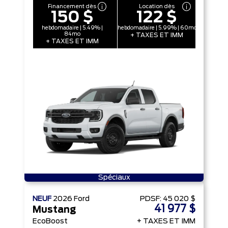
Financement dès
Location dès
150 $
122 $
hebdomadaire | 5.49% |
hebdomadaire | 5.99% | 60mo
84mo
+ TAXES ET IMM
+ TAXES ET IMM
Spéciaux
NEUF
2026
Ford
PDSF:
45 020 $
41 977 $
Mustang
EcoBoost
+ TAXES ET IMM