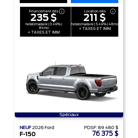
Financement dès
Location dès
235 $
211 $
hebdomadaire | 3.49% |
hebdomadaire | 5.49% | 48mo
84mo
+ TAXES ET IMM
+ TAXES ET IMM
Spéciaux
NEUF
2026
Ford
PDSF:
89 480 $
76 375 $
F-150