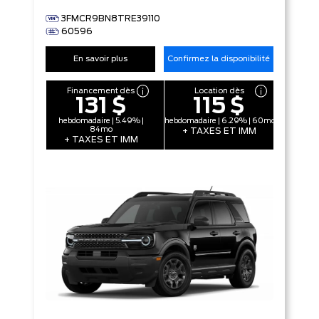
3FMCR9BN8TRE39110
60596
En savoir plus
Confirmez la disponibilité
Financement dès
Location dès
131 $
115 $
hebdomadaire | 5.49% |
hebdomadaire | 6.29% | 60mo
84mo
+ TAXES ET IMM
+ TAXES ET IMM