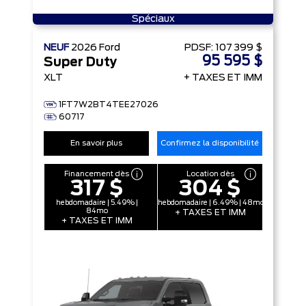
Spéciaux
NEUF
2026
Ford
PDSF:
107 399 $
95 595 $
Super Duty
XLT
+ TAXES ET IMM
1FT7W2BT4TEE27026
60717
En savoir plus
Confirmez la disponibilité
Financement dès
Location dès
317 $
304 $
hebdomadaire | 5.49% |
hebdomadaire | 6.49% | 48mo
84mo
+ TAXES ET IMM
+ TAXES ET IMM