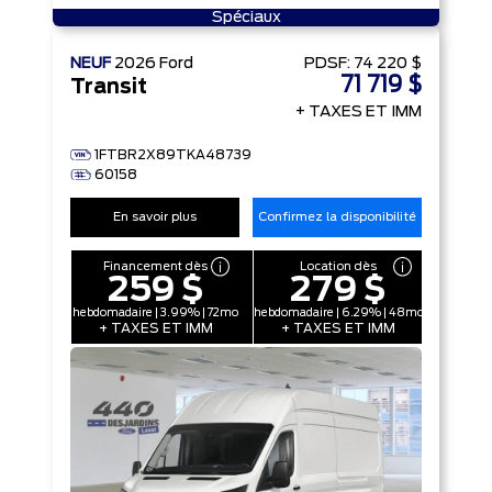
Spéciaux
NEUF
2026
Ford
PDSF:
74 220 $
71 719 $
Transit
+ TAXES ET IMM
1FTBR2X89TKA48739
60158
En savoir plus
Confirmez la disponibilité
Financement dès
Location dès
259 $
279 $
hebdomadaire | 3.99% | 72mo
hebdomadaire | 6.29% | 48mo
+ TAXES ET IMM
+ TAXES ET IMM