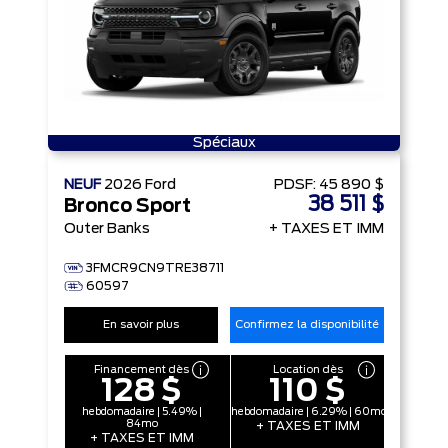
Spéciaux
NEUF
2026
Ford
PDSF:
45 890 $
38 511 $
Bronco Sport
Outer Banks
+ TAXES ET IMM
3FMCR9CN9TRE38711
60597
En savoir plus
Confirmez la disponibilité
Financement dès
Location dès
128 $
110 $
hebdomadaire | 5.49% |
hebdomadaire | 6.29% | 60mo
84mo
+ TAXES ET IMM
+ TAXES ET IMM