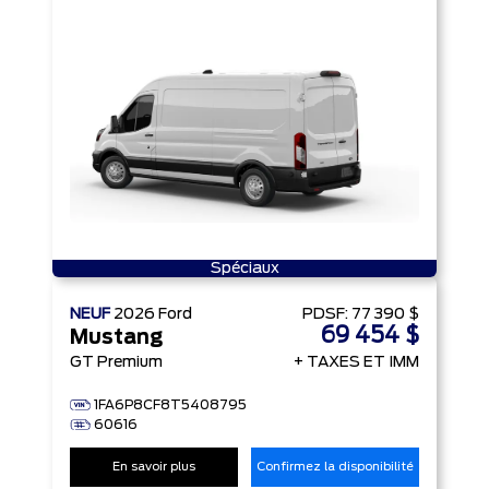
Spéciaux
NEUF
2026
Ford
PDSF:
77 390 $
69 454 $
Mustang
GT Premium
+ TAXES ET IMM
1FA6P8CF8T5408795
60616
En savoir plus
Confirmez la disponibilité