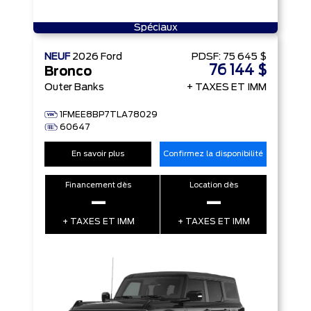
Spéciaux
NEUF
2026
Ford
PDSF:
75 645 $
76 144 $
Bronco
Outer Banks
+ TAXES ET IMM
1FMEE8BP7TLA78029
60647
En savoir plus
Confirmez la disponibilité
Financement dès
Location dès
–
–
+ TAXES ET IMM
+ TAXES ET IMM