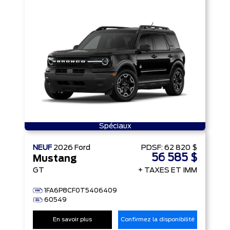
Spéciaux
NEUF
2026
Ford
PDSF:
62 820 $
56 585 $
Mustang
GT
+ TAXES ET IMM
1FA6P8CF0T5406409
60549
En savoir plus
Confirmez la disponibilité