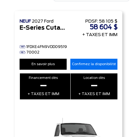
NEUF
2027
Ford
PDSF:
58 105 $
58 604 $
E-Series Cutaway
+ TAXES ET IMM
1FDXE4FN9VDD09519
70002
En savoir plus
Confirmez la disponibilité
Financement dès
Location dès
–
–
+ TAXES ET IMM
+ TAXES ET IMM