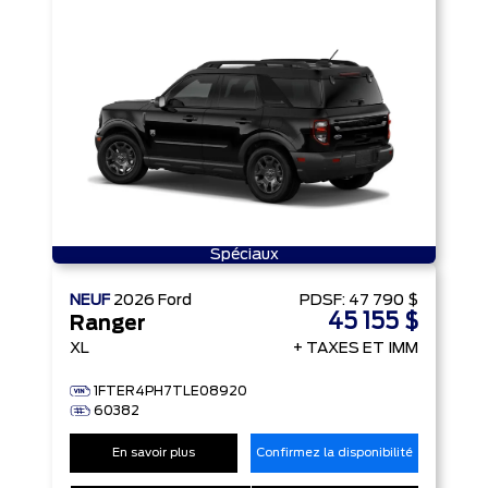
Spéciaux
NEUF
2026
Ford
PDSF:
47 790 $
45 155 $
Ranger
XL
+ TAXES ET IMM
1FTER4PH7TLE08920
60382
En savoir plus
Confirmez la disponibilité