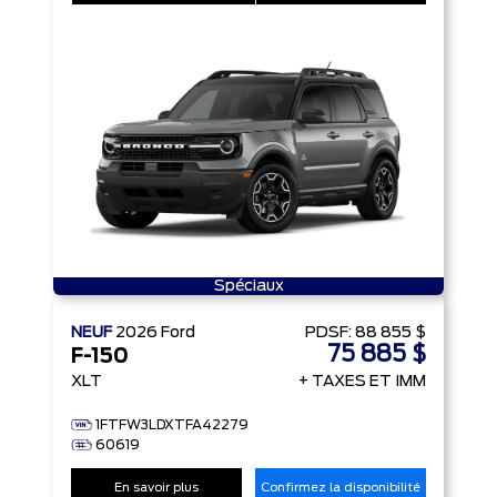
Spéciaux
NEUF
2026
Ford
PDSF:
88 855 $
75 885 $
F-150
XLT
+ TAXES ET IMM
1FTFW3LDXTFA42279
60619
En savoir plus
Confirmez la disponibilité