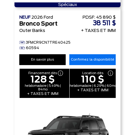
Spéciaux
NEUF
2026
Ford
PDSF:
45 890 $
38 511 $
Bronco Sport
Outer Banks
+ TAXES ET IMM
3FMCR9CN7TRE40425
60594
En savoir plus
Confirmez la disponibilité
Financement dès
Location dès
128 $
110 $
hebdomadaire | 5.49% |
hebdomadaire | 6.29% | 60mo
84mo
+ TAXES ET IMM
+ TAXES ET IMM