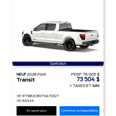
Spéciaux
NEUF
2026
Ford
PDSF:
76 005 $
73 504 $
Transit
+ TAXES ET IMM
1FTBR2C80TKA70327
60444
En savoir plus
Confirmez la disponibilité