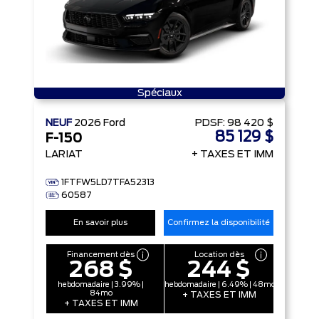
Spéciaux
NEUF
2026
Ford
PDSF:
98 420 $
85 129 $
F-150
LARIAT
+ TAXES ET IMM
1FTFW5LD7TFA52313
60587
En savoir plus
Confirmez la disponibilité
Financement dès
Location dès
268 $
244 $
hebdomadaire | 3.99% |
hebdomadaire | 6.49% | 48mo
84mo
+ TAXES ET IMM
+ TAXES ET IMM