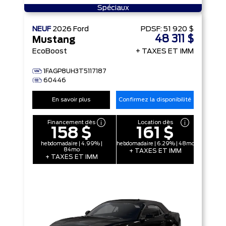
Spéciaux
NEUF
2026
Ford
PDSF:
51 920 $
48 311 $
Mustang
EcoBoost
+ TAXES ET IMM
1FAGP8UH3T5117187
60446
En savoir plus
Confirmez la disponibilité
Financement dès
Location dès
158 $
161 $
hebdomadaire | 4.99% |
hebdomadaire | 6.29% | 48mo
84mo
+ TAXES ET IMM
+ TAXES ET IMM