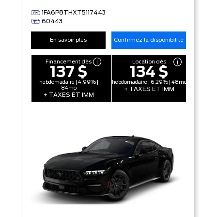
1FA6P8THXT5117443
60443
En savoir plus
Confirmez la disponibilité
Financement dès
Location dès
137 $
134 $
hebdomadaire | 4.99% |
hebdomadaire | 6.29% | 48mo
84mo
+ TAXES ET IMM
+ TAXES ET IMM