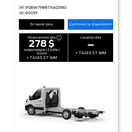
1FDBW7P88TKA03180
60033
En savoir plus
Confirmez la disponibilité
Financement dès
Location dès
278 $
–
hebdomadaire | 3.99% |
+ TAXES ET IMM
60mo
+ TAXES ET IMM